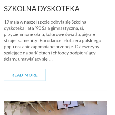
SZKOLNA DYSKOTEKA
19 maja w naszej szkole odbyła się Szkolna
dyskoteka: lata ’90 Sala gimnastyczna, si,
przyciemnione okna, kolorowe światła, piękne
stroje i same hity! Eurodance, złota era polskiego
popu oraz niezapomniane przeboje. Dziewczyny
szalejące na parkietach i chłopcy podpierający
ściany, umawiający się, …
READ MORE