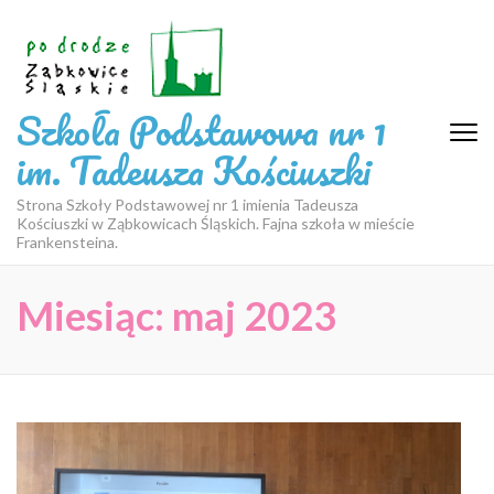
Skip
to
content
(Press
Szkoła Podstawowa nr 1
Enter)
im. Tadeusza Kościuszki
Strona Szkoły Podstawowej nr 1 imienia Tadeusza
Kościuszki w Ząbkowicach Śląskich. Fajna szkoła w mieście
Frankensteina.
Miesiąc:
maj 2023